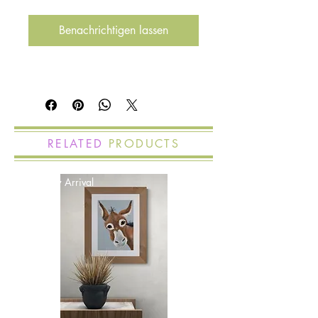
Benachrichtigen lassen
RELATED
PRODUCTS
New Arrival
New Arrival