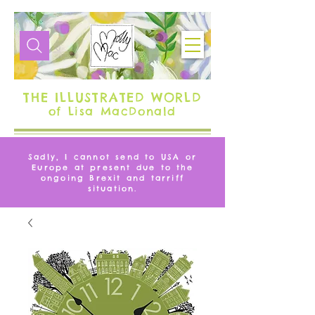
THE ILLUSTRATED WORLD
of Lisa MacDonald
Sadly, I cannot send to USA or
Europe at present due to the
ongoing Brexit and tarriff
situation.