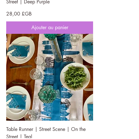
Street | Deep Purple
Prix
28,00 £GB
Ajouter au panier
Table Runner | Street Scene | On the
Street | Teal