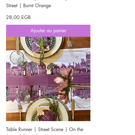
Street | Burnt Orange
Prix
28,00 £GB
Ajouter au panier
Table Runner | Street Scene | On the