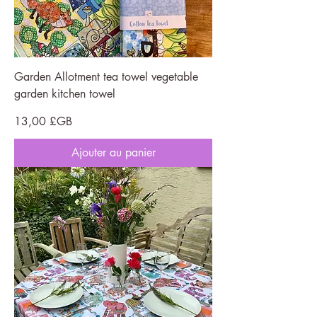
Garden Allotment tea towel vegetable
garden kitchen towel
Prix
13,00 £GB
Ajouter au panier