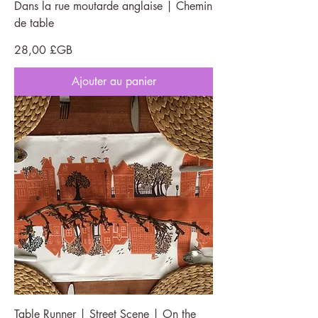
Dans la rue moutarde anglaise | Chemin
de table
Prix
28,00 £GB
Ajouter au panier
Table Runner | Street Scene | On the