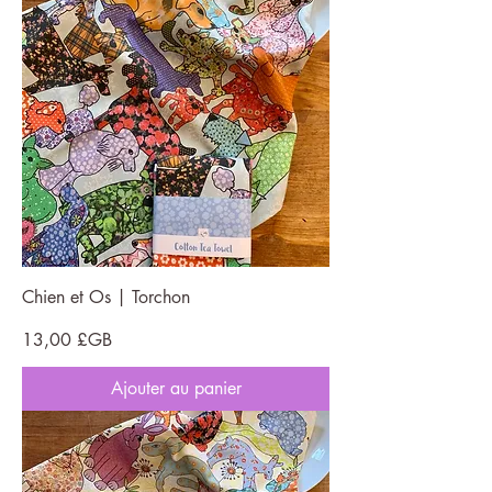
Chien et Os | Torchon
Prix
13,00 £GB
Ajouter au panier