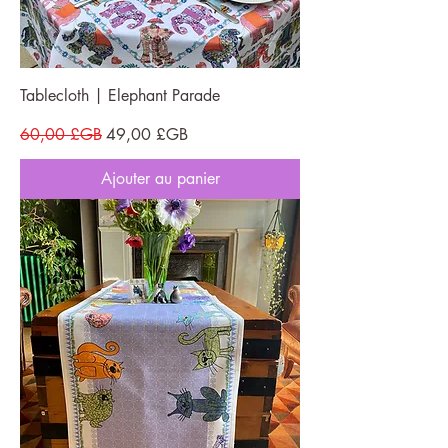
Tablecloth | Elephant Parade
Prix original
Prix promotionnel
60,00 £GB
49,00 £GB
Ajouter au panier