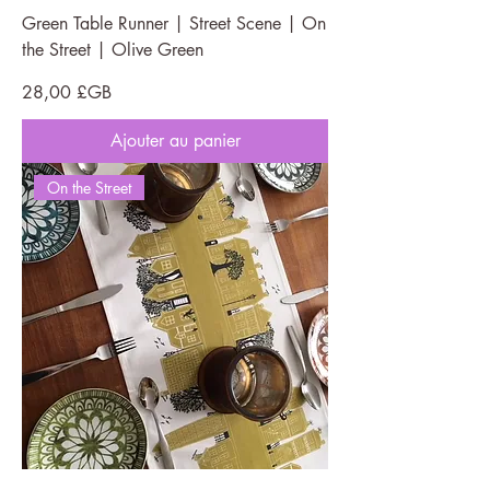
Green Table Runner | Street Scene | On
the Street | Olive Green
Prix
28,00 £GB
Ajouter au panier
On the Street