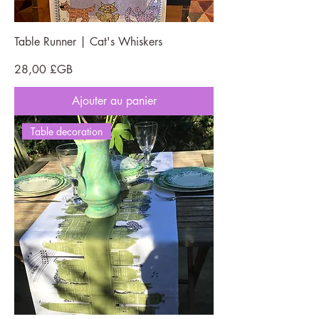
Table Runner | Cat's Whiskers
Prix
28,00 £GB
Ajouter au panier
Table decoration