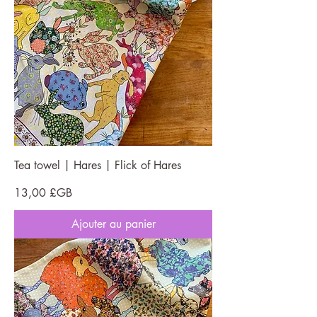
Tea towel | Hares | Flick of Hares
Prix
13,00 £GB
Ajouter au panier