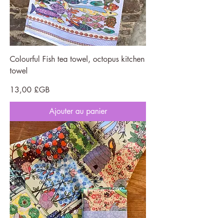
Colourful Fish tea towel, octopus kitchen
towel
Prix
13,00 £GB
Ajouter au panier