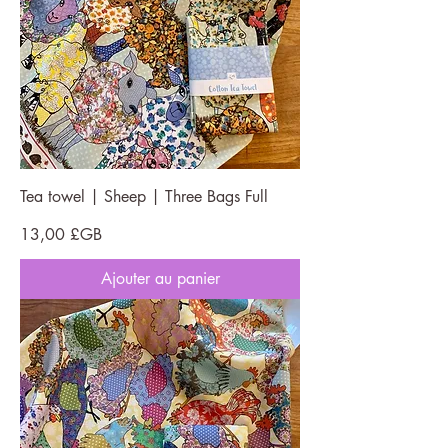
Tea towel | Sheep | Three Bags Full
Prix
13,00 £GB
Ajouter au panier